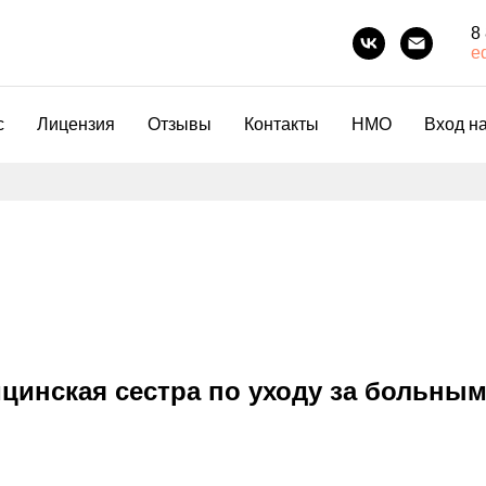
8
e
с
Лицензия
Отзывы
Контакты
НМО
Вход на
инская сестра по уходу за больным