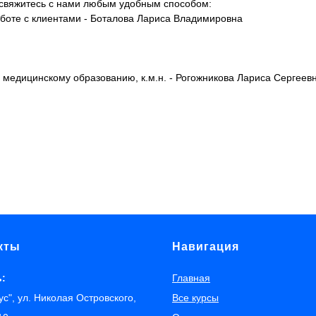
 свяжитесь с нами любым удобным способом:
боте с клиентами - Боталова Лариса Владимировна
 медицинскому образованию, к.м.н. - Рогожникова Лариса Сергеев
кты
Навигация
ь:
Главная
с", ул. Николая Островского,
Все курсы