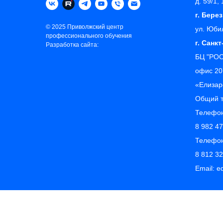
д. 59/1,
г. Бере
© 2025 Приволжский центр
ул. Юби
профессионального обучения
г. Санк
Разработка сайта:
БЦ "РОС
офис 20
«‎Елиза
Общий 
Телефон
8 982 4
Телефон
8 812 3
Email: 