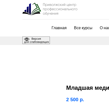
Главная
Все курсы
О на
Младшая медиц
2 500
р.