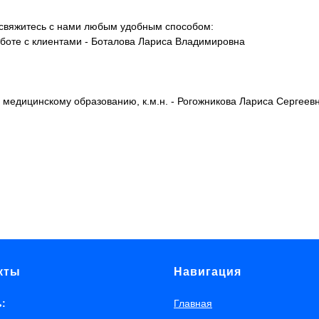
 свяжитесь с нами любым удобным способом:
боте с клиентами - Боталова Лариса Владимировна
 медицинскому образованию, к.м.н. - Рогожникова Лариса Сергеев
кты
Навигация
ь:
Главная