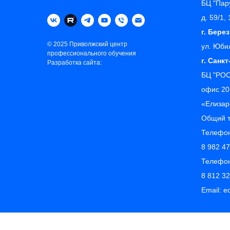
БЦ "Пару
д. 59/1,
г. Бере
© 2025 Приволжский центр
ул. Юби
профессионального обучения
г. Санк
Разработка сайта:
БЦ "РОС
офис 20
«‎Елиза
Общий 
Телефон
8 982 4
Телефон
8 812 3
Email: 