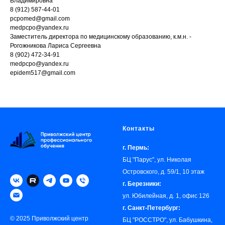
Владимировна
8 (912) 587-44-01
pcpomed@gmail.com
medpcpo@yandex.ru
Заместитель директора по медицинскому образованию, к.м.н. -
Рогожникова Лариса Сергеевна
8 (902) 472-34-91
medpcpo@yandex.ru
epidem517@gmail.com
Контакты
г. Пермь:
БЦ "Парус", ул. Николая
Островского, д. 59/1, 10 этаж
г. Березники:
ул. Юбилейная, д. 1, офис 126
г. Санкт-Петербург:
© 2025 Приволжский центр
БЦ "РОССТРО", ул. Бабушкина,