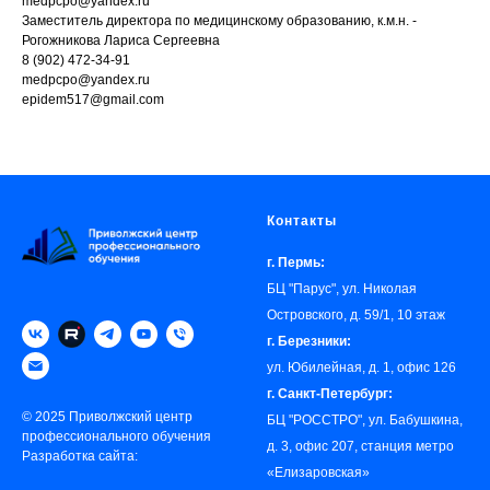
medpcpo@yandex.ru
Заместитель директора по медицинскому образованию, к.м.н. -
Рогожникова Лариса Сергеевна
8 (902) 472-34-91
medpcpo@yandex.ru
epidem517@gmail.com
Контакты
г. Пермь:
БЦ "Парус", ул. Николая
Островского, д. 59/1, 10 этаж
г. Березники:
ул. Юбилейная, д. 1, офис 126
г. Санкт-Петербург:
© 2025 Приволжский центр
БЦ "РОССТРО", ул. Бабушкина,
профессионального обучения
д. 3, офис 207, станция метро
Разработка сайта:
«‎Елизаровская»