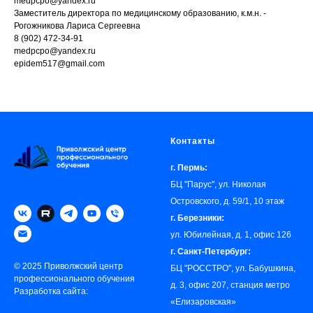
medpcpo@yandex.ru
Заместитель директора по медицинскому образованию, к.м.н. -
Рогожникова Лариса Сергеевна
8 (902) 472-34-91
medpcpo@yandex.ru
epidem517@gmail.com
Контакты
г. Пермь:
БЦ "Парус", ул. Николая
Островского, д. 59/1, 10 этаж
г. Березники:
ул. Юбилейная, д. 1, офис 126
г. Санкт-Петербург:
© 2025 Приволжский центр
БЦ "РОССТРО", ул. Бабушкина,
профессионального обучения
д. 3, офис 207, станция метро
Разработка сайта:
«‎Елизаровская»