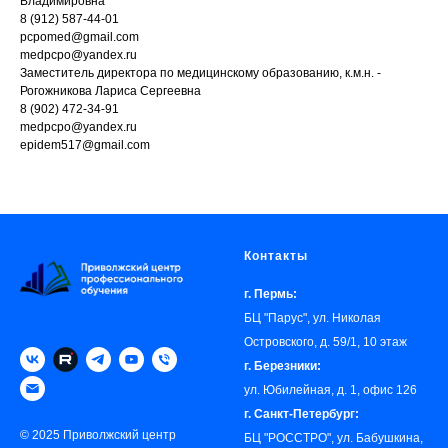
Владимировна
8 (912) 587-44-01
pcpomed@gmail.com
medpcpo@yandex.ru
Заместитель директора по медицинскому образованию, к.м.н. -
Рогожникова Лариса Сергеевна
8 (902) 472-34-91
medpcpo@yandex.ru
epidem517@gmail.com
Контакты
г. Пермь:
БЦ "Парус", ул. Николая
Островского, д. 59/1, 10 этаж
г. Березники:
ул. Юбилейная, д. 1, офис 126
г. Санкт-Петербург:
© 2025 Приволжский центр
БЦ "РОССТРО", ул. Бабушкина,