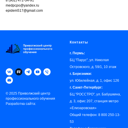
8 (902) 472-34-91
medpcpo@yandex.ru
epidem517@gmail.com
Контакты
г. Пермь:
БЦ "Парус", ул. Николая
Островского, д. 59/1, 10 этаж
г. Березники:
ул. Юбилейная, д. 1, офис 126
г. Санкт-Петербург:
© 2025 Приволжский центр
БЦ "РОССТРО", ул. Бабушкина,
профессионального обучения
д. 3, офис 207, станция метро
Разработка сайта:
«‎Елизаровская»
Общий телефон:
8 800 250-13-
53