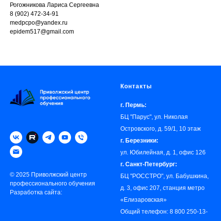
Рогожникова Лариса Сергеевна
8 (902) 472-34-91
medpcpo@yandex.ru
epidem517@gmail.com
Контакты
г. Пермь:
БЦ "Парус", ул. Николая
Островского, д. 59/1, 10 этаж
г. Березники:
ул. Юбилейная, д. 1, офис 126
г. Санкт-Петербург:
© 2025 Приволжский центр
БЦ "РОССТРО", ул. Бабушкина,
профессионального обучения
д. 3, офис 207, станция метро
Разработка сайта:
«‎Елизаровская»
Общий телефон:
8 800 250-13-