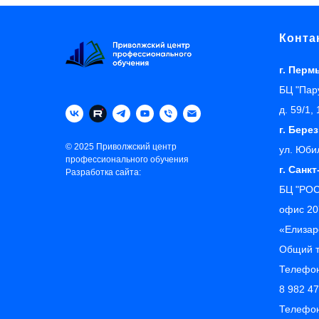
Конта
г. Перм
БЦ "Пару
д. 59/1,
г. Бере
© 2025 Приволжский центр
ул. Юби
профессионального обучения
г. Санк
Разработка сайта:
БЦ "РОС
офис 20
«‎Елиза
Общий 
Телефон
8 982 4
Телефон