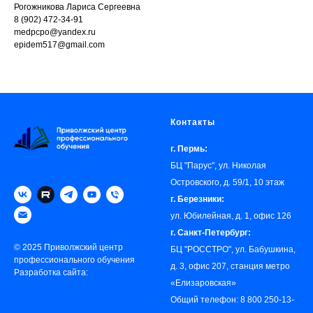
Рогожникова Лариса Сергеевна
8 (902) 472-34-91
medpcpo@yandex.ru
epidem517@gmail.com
Контакты
г. Пермь:
БЦ "Парус", ул. Николая
Островского, д. 59/1, 10 этаж
г. Березники:
ул. Юбилейная, д. 1, офис 126
г. Санкт-Петербург:
© 2025 Приволжский центр
БЦ "РОССТРО", ул. Бабушкина,
профессионального обучения
д. 3, офис 207, станция метро
Разработка сайта:
«‎Елизаровская»
Общий телефон:
8 800 250-13-