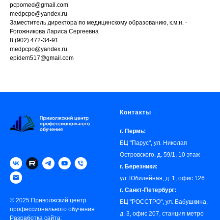
pcpomed@gmail.com
medpcpo@yandex.ru
Заместитель директора по медицинскому образованию, к.м.н. -
Рогожникова Лариса Сергеевна
8 (902) 472-34-91
medpcpo@yandex.ru
epidem517@gmail.com
Контакты
г. Пермь:
БЦ "Парус", ул. Николая
Островского, д. 59/1, 10 этаж
г. Березники:
ул. Юбилейная, д. 1, офис 126
г. Санкт-Петербург:
© 2025 Приволжский центр
БЦ "РОССТРО", ул. Бабушкина,
профессионального обучения
д. 3, офис 207, станция метро
Разработка сайта: