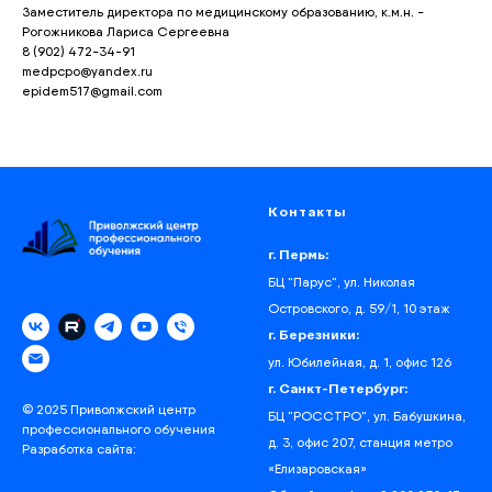
Заместитель директора по медицинскому образованию, к.м.н. -
Рогожникова Лариса Сергеевна
8 (902) 472-34-91
medpcpo@yandex.ru
epidem517@gmail.com
Контакты
г. Пермь:
БЦ "Парус", ул. Николая
Островского, д. 59/1, 10 этаж
г. Березники:
ул. Юбилейная, д. 1, офис 126
г. Санкт-Петербург:
© 2025 Приволжский центр
БЦ "РОССТРО", ул. Бабушкина,
профессионального обучения
д. 3, офис 207, станция метро
Разработка сайта:
«‎Елизаровская»