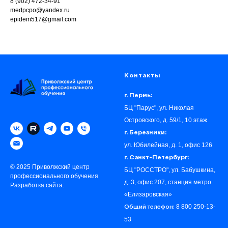
8 (902) 472-34-91
medpcpo@yandex.ru
epidem517@gmail.com
Контакты
г. Пермь:
БЦ "Парус", ул. Николая
Островского, д. 59/1, 10 этаж
г. Березники:
ул. Юбилейная, д. 1, офис 126
г. Санкт-Петербург:
© 2025 Приволжский центр
БЦ "РОССТРО", ул. Бабушкина,
профессионального обучения
д. 3, офис 207, станция метро
Разработка сайта:
«‎Елизаровская»
8 800 250-13-
Общий телефон:
53